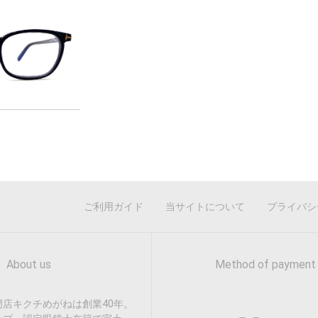
ご利用ガイド
当サイトについて
プライバシ
About us
Method of payment
店キクチめがねは創業40年。