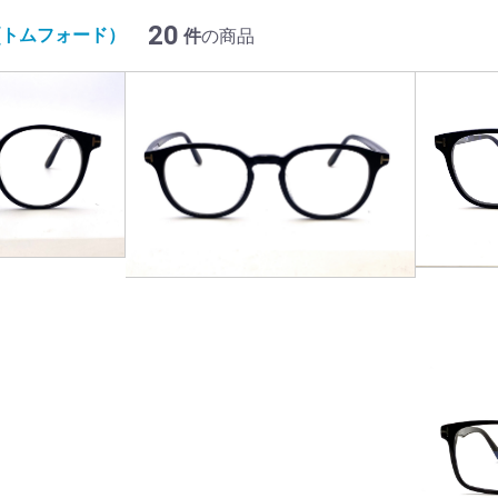
2
0
D(トムフォード）
件
の商品